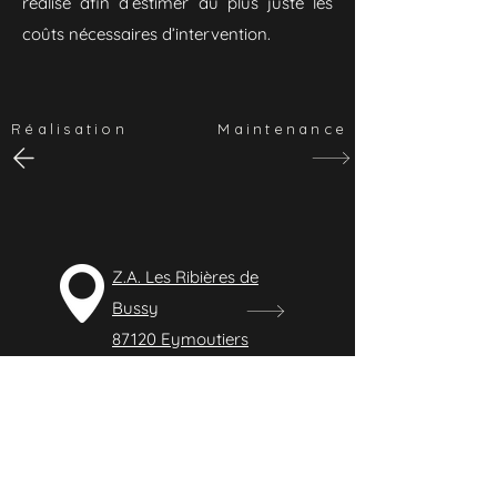
réalisé afin d’estimer au plus juste les
coûts nécessaires d’intervention.
Réalisation
Maintenance
Z.A. Les Ribières de
Bussy
87120 Eymoutiers
09 83 40 85 55
contact@lbelectricite.fr